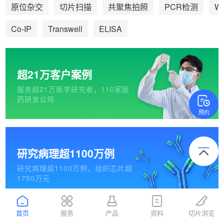
We
原位杂交
切片扫描
共聚焦拍照
PCR检测
Co-IP
Transwell
ELISA
超21万客户案例
服务超21万医学研究者，110家医
药研发公司
预约
研究病理超1100万例
研究病理超1100万例，组织芯片超
1750万元
首页
服务
产品
资料
切片浏览