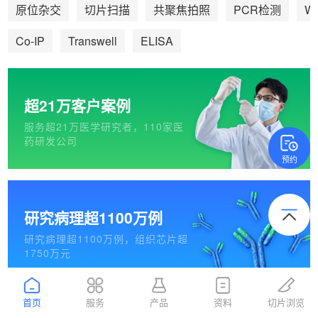
We
原位杂交
切片扫描
共聚焦拍照
PCR检测
Co-IP
Transwell
ELISA
超21万客户案例
服务超21万医学研究者，110家医
药研发公司
预约
研究病理超1100万例
研究病理超1100万例，组织芯片超
1750万元
首页
服务
产品
资料
切片浏览