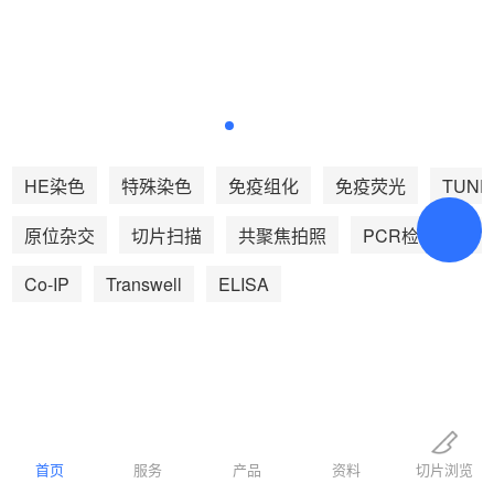
TUNE
HE染色
特殊染色
免疫组化
免疫荧光
We
原位杂交
切片扫描
共聚焦拍照
PCR检测
Co-IP
Transwell
ELISA
预约
超21万客户案例
首页
服务超21万医学研究者，110家医
服务
产品
资料
切片浏览
药研发公司