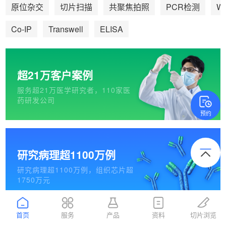
We
原位杂交
切片扫描
共聚焦拍照
PCR检测
Co-IP
Transwell
ELISA
超21万客户案例
服务超21万医学研究者，110家医
药研发公司
预约
研究病理超1100万例
研究病理超1100万例，组织芯片超
1750万元
首页
服务
产品
资料
切片浏览