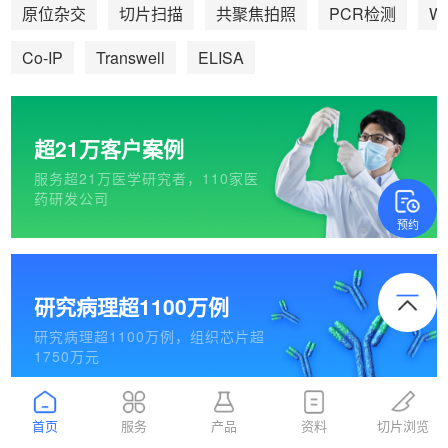
We
原位杂交
切片扫描
共聚焦拍照
PCR检测
Co-IP
Transwell
ELISA
超21万客户案例
服务超21万医学研究者，110家医
药研发公司
预约
研究病理超1100万例
研究病理超1100万例，组织芯片超
1750万元
首页
服务
产品
资料
切片浏览