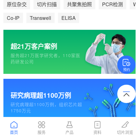
We
原位杂交
切片扫描
共聚焦拍照
PCR检测
Co-IP
Transwell
ELISA
超21万客户案例
服务超21万医学研究者，110家医
药研发公司
预约
研究病理超1100万例
研究病理超1100万例，组织芯片超
1750万元
首页
服务
产品
资料
切片浏览