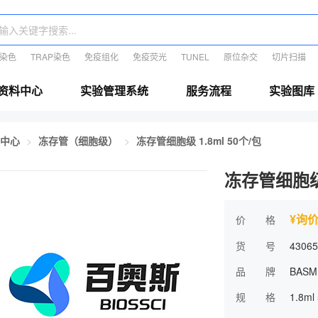
E染色
TRAP染色
免疫组化
免疫荧光
TUNEL
原位杂交
切片扫描
资料中心
实验管理系统
服务流程
实验图库
中心
冻存管（细胞级）
冻存管细胞级 1.8ml 50个/包
冻存管细胞级 
¥询
价 格
货 号
43065
品 牌
BASM
规 格
1.8ml