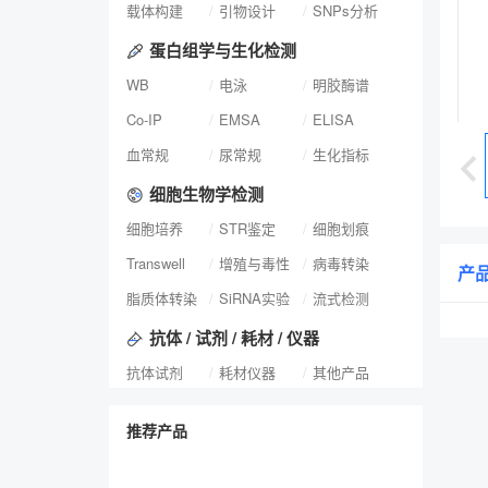
载体构建
引物设计
SNPs分析
蛋白组学与生化检测
WB
电泳
明胶酶谱
Co-IP
EMSA
ELISA
血常规
尿常规
生化指标
细胞生物学检测
细胞培养
STR鉴定
细胞划痕
Transwell
增殖与毒性
病毒转染
产
脂质体转染
SiRNA实验
流式检测
抗体 / 试剂 / 耗材 / 仪器
抗体试剂
耗材仪器
其他产品
推荐产品