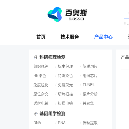
H
首页
技术服务
产品中心
科研病理检测
产品
组织脱钙
标本包理
防脱切片
HE染色
特殊染色
组织芯片
免疫组化
免疫荧光
TUNEL
原位杂交
切片扫描
读片分析
透射电镜
扫描电镜
共聚焦
基因组学检测
DNA
RNA
质粒提取