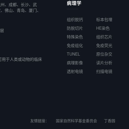
病理学
杭州、成都、长沙、武
波、佛山、青岛、厦门、
组织脱钙
标本包埋
防脱切片
HE染色
6层
特殊染色
组织芯片
免疫组化
免疫荧光
TUNEL
原位杂交
可用于人类或动物的临床
病理影像
读片分析
透射电镜
扫描电镜
友情链接：
国家自然科学基金委员会
丁香园