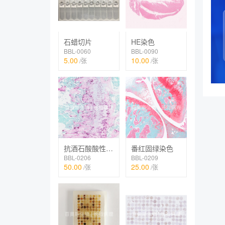
石蜡切片
HE染色
BBL-0060
BBL-0090
5.00
10.00
/张
/张
抗酒石酸酸性磷酸酶染色（TRAP）
番红固绿染色
BBL-0206
BBL-0209
50.00
25.00
/张
/张