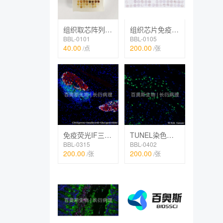
组织取芯阵列制作
组织芯片免疫组化IHC
BBL-0101
BBL-0105
40.00
200.00
/点
/张
免疫荧光IF三标（TSA法）
TUNEL染色（荧光）
BBL-0315
BBL-0402
200.00
200.00
/张
/张