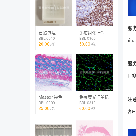
服
石蜡包埋
免疫组化IHC
BBL-0010
BBL-0300
定点
20.00
50.00
/样
/张
服
目的
Masson染色
免疫荧光IF单标
注
BBL-0200
BBL-0310
25.00
60.00
/张
/张
客户