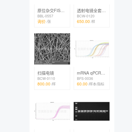
原位杂交FISH、IF双标
透射电镜全套（常规）
BBL-0557
BCW-0120
询价
650.00
/张
/样
扫描电镜
mRNA qPCR检测
BCW-0110
BFS-0036
800.00
60.00
/样
/样本/指标