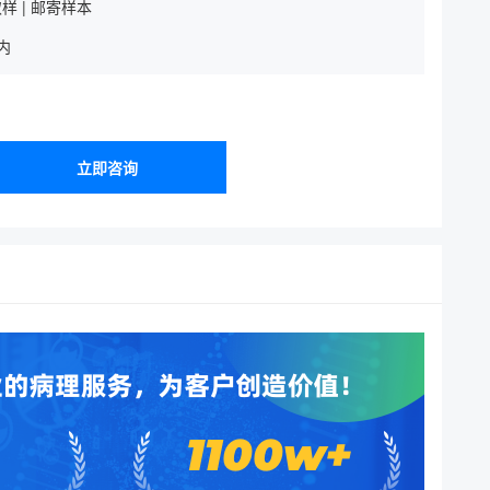
样 | 邮寄样本
内
立即咨询