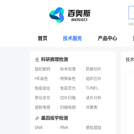
H
首页
技术服务
产品中心
科研病理检测
技术
组织脱钙
标本包理
防脱切片
HE染色
特殊染色
组织芯片
免疫组化
免疫荧光
TUNEL
原位杂交
切片扫描
读片分析
透射电镜
扫描电镜
共聚焦
基因组学检测
DNA
RNA
质粒提取