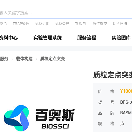
E染色
TRAP染色
免疫组化
免疫荧光
TUNEL
原位杂交
切片扫描
资料中心
实验管理系统
服务流程
实验图库
服务
载体构建
质粒定点突变
质粒定点突
¥100
价 格
货 号
BFS-0
品 牌
BASM
规 格
点