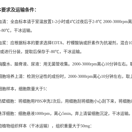
本要求及运输条件：
血清：全血标本请于室温放置1-2小时或4℃过夜后于2-8℃ 2000-300
-80℃，干冰运输。
血浆：应根据标本的要求选择EDTA、柠檬酸钠或肝素作为抗凝剂，混合10-20
或进行分装，提取后保存于-80℃，干冰运输。
胸腹水、脑脊液、尿液：用无菌管收集。2000-3000rpm离心10分钟左右
细胞培养上清：检测分泌性的成份时，2000-3000rpm离心10分钟左右，
细胞样本，细胞数量大于5：
细胞：将细胞用PBS冲洗2次后，用细胞刮将细胞小心刮下来，将细胞悬液1
细胞：细胞悬液1000rpm，离心5min。弃上清留细胞沉淀，干冰运输
动植物组织样本（干冰运输），组织重量大于50mg：