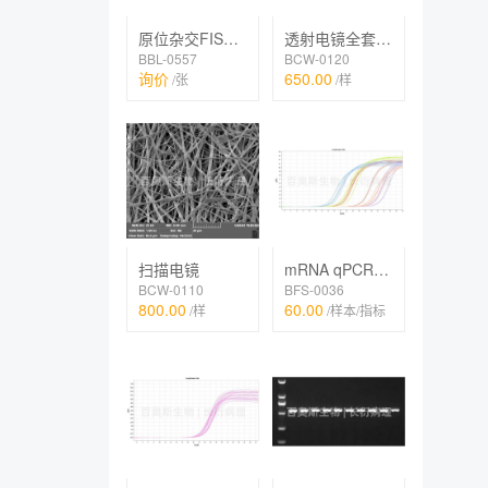
原位杂交FISH、IF双标
透射电镜全套（常规）
BBL-0557
BCW-0120
询价
650.00
/张
/样
扫描电镜
mRNA qPCR检测
BCW-0110
BFS-0036
800.00
60.00
/样
/样本/指标