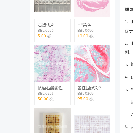
样
1、
石蜡切片
HE染色
BBL-0060
BBL-0090
存于
5.00
10.00
/张
/张
2、
测，
3、
4、
抗酒石酸酸性磷酸酶染色（TRAP）
番红固绿染色
5、
BBL-0206
BBL-0209
50.00
25.00
/张
/张
贴壁
悬浮
6、