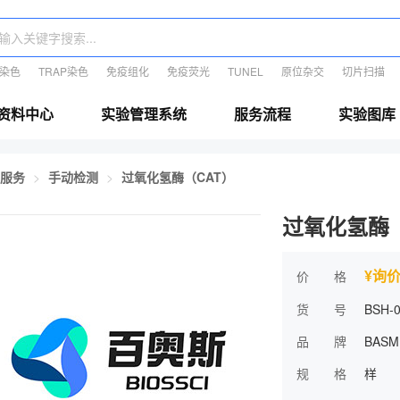
E染色
TRAP染色
免疫组化
免疫荧光
TUNEL
原位杂交
切片扫描
资料中心
实验管理系统
服务流程
实验图库
服务
手动检测
过氧化氢酶（CAT）
过氧化氢酶（
¥询
价 格
货 号
BSH-
品 牌
BASM
规 格
样