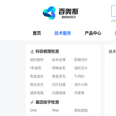
H
首页
技术服务
产品中心
科研病理检测
技术
组织脱钙
标本包理
防脱切片
HE染色
特殊染色
组织芯片
免疫组化
免疫荧光
TUNEL
原位杂交
切片扫描
读片分析
透射电镜
扫描电镜
共聚焦
基因组学检测
DNA
RNA
质粒提取