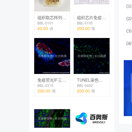
（1
组织取芯阵列制作
组织芯片免疫组化IHC
（2
BBL-0101
BBL-0105
40.00
200.00
/点
/张
（3
（4
免疫荧光IF三标（TSA法）
TUNEL染色（荧光）
BBL-0315
BBL-0402
200.00
200.00
/张
/张