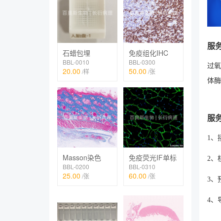
服
石蜡包埋
免疫组化IHC
BBL-0010
BBL-0300
过氧
20.00
50.00
/样
/张
体酶
服
1、
Masson染色
免疫荧光IF单标
2、
BBL-0200
BBL-0310
25.00
60.00
/张
/张
3、
4、