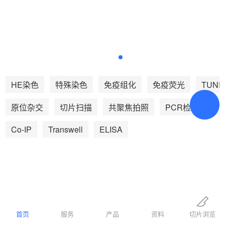
TUNE
HE染色
特殊染色
免疫组化
免疫荧光
We
原位杂交
切片扫描
共聚焦拍照
PCR检测
Co-IP
Transwell
ELISA
预约
超21万客户案例
首页
服务超21万医学研究者，110家医
服务
产品
资料
切片浏览
药研发公司