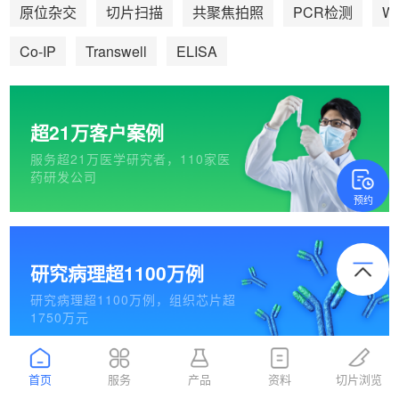
We
原位杂交
切片扫描
共聚焦拍照
PCR检测
Co-IP
Transwell
ELISA
超21万客户案例
服务超21万医学研究者，110家医
药研发公司
预约
研究病理超1100万例
研究病理超1100万例，组织芯片超
1750万元
首页
服务
产品
资料
切片浏览