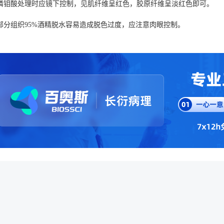
磷钼酸处理时应镜下控制，见肌纤维呈红色，胶原纤维呈淡红色即可。
部分组织95%酒精脱水容易造成脱色过度，应注意肉眼控制。