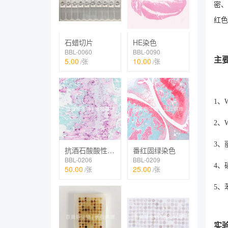
密、
红色
石蜡切片
HE染色
BBL-0060
BBL-0090
主
5.00
10.00
/张
/张
1
2
3
抗酒石酸酸性磷酸酶染色（TRAP）
番红固绿染色
BBL-0206
BBL-0209
50.00
25.00
/张
/张
实