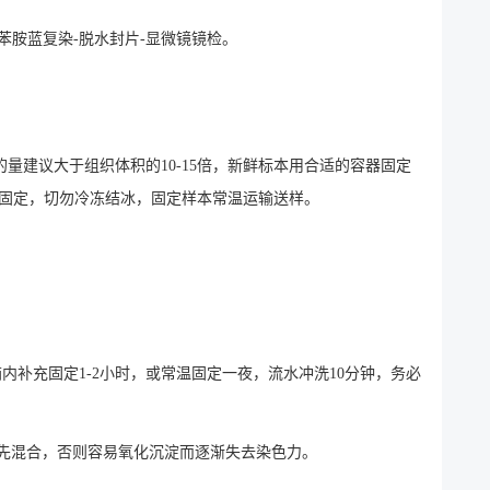
理-苯胺蓝复染-脱水封片-显微镜镜检。
量建议大于组织体积的10-15倍，新鲜标本用合适的容器固定
4℃）固定，切勿冷冻结冰，固定样本常温运输送样。
箱内补充固定1-2小时，或常温固定一夜，流水冲洗10分钟，务必
宜预先混合，否则容易氧化沉淀而逐渐失去染色力。