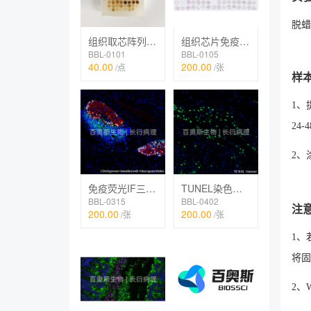
脱蜡
组织取芯阵列制作
组织芯片免疫组化IHC
BBL-0101
BBL-0105
40.00
200.00
/点
/张
样
1、
24
2、
免疫荧光IF三标（TSA法）
TUNEL染色（荧光）
BBL-0315
BBL-0402
注
200.00
200.00
/张
/张
1、
将固
2、