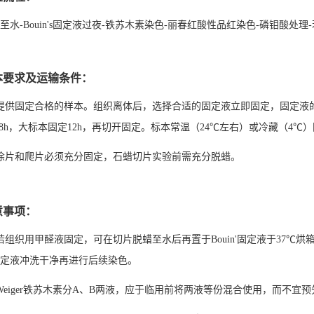
至水-Bouin's固定液过夜-铁苏木素染色-丽春红酸性品红染色-磷钼酸处
本要求及运输条件：
提供固定合格的样本。组织离体后，选择合适的固定液立即固定，固定液的
-48h，大标本固定12h，再切开固定。标本常温（24℃左右）或冷藏（
涂片和爬片必须充分固定，石蜡切片实验前需充分脱蜡。
意事项：
若组织用甲醛液固定，可在切片脱蜡至水后再置于Bouin'固定液于37℃烘
定液冲洗干净再进行后续染色。
Weiger铁苏木素分A、B两液，应于临用前将两液等份混合使用，而不