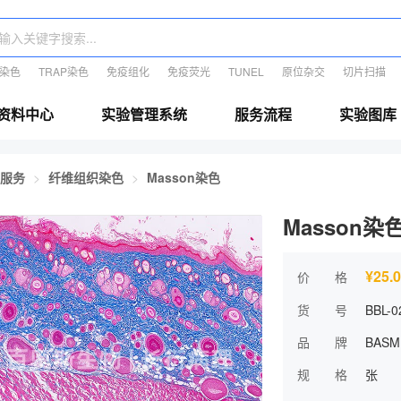
E染色
TRAP染色
免疫组化
免疫荧光
TUNEL
原位杂交
切片扫描
资料中心
实验管理系统
服务流程
实验图库
服务
纤维组织染色
Masson染色
Masson染
¥25.
价 格
货 号
BBL-0
品 牌
BASM
规 格
张