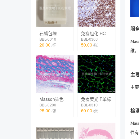
服
石蜡包埋
免疫组化IHC
BBL-0010
BBL-0300
Ma
20.00
50.00
/样
/张
维。
主
主要
Masson染色
免疫荧光IF单标
BBL-0200
BBL-0310
25.00
60.00
/张
/张
检
Ma
性有