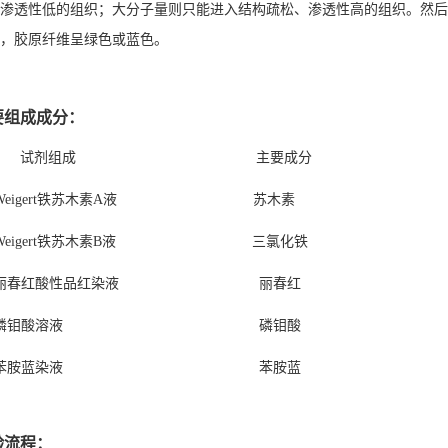
渗透性低的组织；大分子量则只能进入结构疏松、渗透性高的组织。然后，
，胶原纤维呈绿色或蓝色。
要组成成分：
试剂组成 主要成分
、Weigert铁苏木素A液 苏木素
、Weigert铁苏木素B液 三氯化铁
、丽春红酸性品红染液 丽春红
4、磷钼酸溶液 磷钼酸
5、苯胺蓝染液 苯胺蓝
验流程：