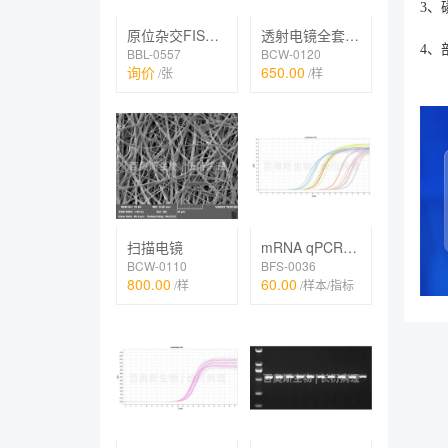
3、
原位杂交FISH、IF双标
透射电镜全套（常规）
4、
BBL-0557
BCW-0120
询价
650.00
/张
/样
扫描电镜
mRNA qPCR检测
BCW-0110
BFS-0036
800.00
60.00
/样
/样本/指标