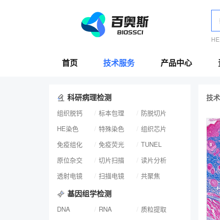
H
首页
技术服务
产品中心
科研病理检测
技术
组织脱钙
标本包理
防脱切片
HE染色
特殊染色
组织芯片
免疫组化
免疫荧光
TUNEL
原位杂交
切片扫描
读片分析
透射电镜
扫描电镜
共聚焦
基因组学检测
DNA
RNA
质粒提取