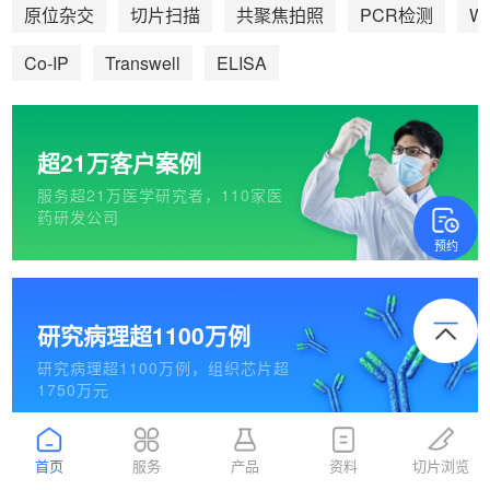
We
原位杂交
切片扫描
共聚焦拍照
PCR检测
Co-IP
Transwell
ELISA
超21万客户案例
服务超21万医学研究者，110家医
药研发公司
预约
研究病理超1100万例
研究病理超1100万例，组织芯片超
1750万元
首页
服务
产品
资料
切片浏览